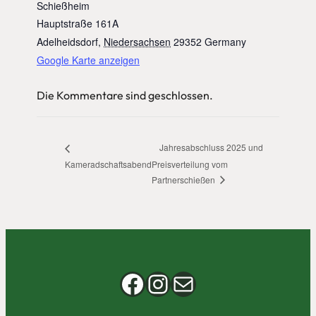
Schießheim
Hauptstraße 161A
Adelheidsdorf
,
Niedersachsen
29352
Germany
Google Karte anzeigen
Die Kommentare sind geschlossen.
Jahresabschluss 2025 und
Kameradschaftsabend
Preisverteilung vom
Partnerschießen
Facebook
Instagram
E-Mail