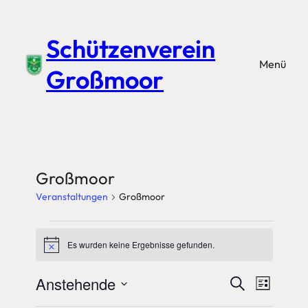
Schützenverein
Menü
Großmoor
Großmoor
Veranstaltungen
Großmoor
Veranstaltungen
Es wurden keine Ergebnisse gefunden.
Hinweis
Anstehende
Veransta
Veran
Suche
Liste
Ansic
Datum