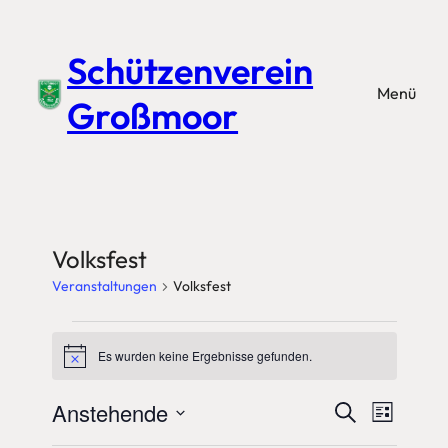
Schützenverein
Menü
Großmoor
Volksfest
Veranstaltungen
Volksfest
Veranstaltungen
Es wurden keine Ergebnisse gefunden.
Hinweis
Anstehende
Veransta
Veran
Suche
Liste
Ansic
Datum